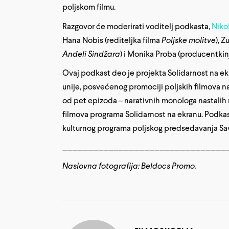
poljskom filmu.
Razgovor će moderirati voditelj podkasta,
Niko
Hana Nobis (rediteljka filma
Poljske molitve
), Z
Anđeli Sindžara
) i
Monika Proba (producentkinj
Ovaj podkast deo je projekta Solidarnost na e
unije, posvećenog promociji poljskih filmova na 
od pet epizoda – narativnih monologa nastalih n
filmova programa Solidarnost na ekranu. Podkas
kulturnog programa poljskog predsedavanja Sa
________________________________
Naslovna fotografija:
Beldocs Promo.