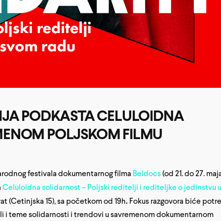
IJA PODKASTA CELULOIDNA
MENOM POLJSKOM FILMU
arodnog festivala dokumentarnog filma
Beldocs
(od 21. do 27. maja
a
Celuloidna solidarnost – Poljski reditelji i rediteljke o jedinstvu 
prat (Cetinjska 15), sa početkom od 19h
.
Fokus razgovora biće potr
ali i teme solidarnosti i trendovi u savremenom dokumentarnom