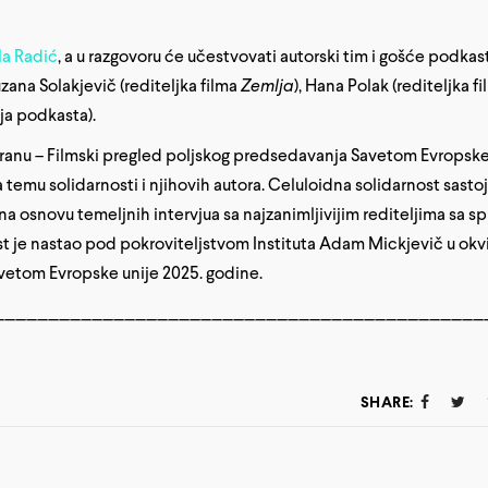
la Radić
, a u razgovoru će učestvovati autorski tim i gošće podkas
uzana Solakjevič (rediteljka filma
Zemlja
), Hana Polak (rediteljka f
a podkasta).
kranu – Filmski pregled poljskog predsedavanja Savetom Evropsk
temu solidarnosti i njihovih autora. Celuloidna solidarnost sastoj
a osnovu temeljnih intervjua sa najzanimljivijim rediteljima sa sp
t je nastao pod pokroviteljstvom Instituta Adam Mickjevič u okv
vetom Evropske unije 2025. godine.
_____________________________________________
SHARE: