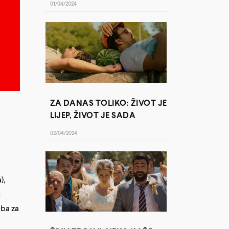
01/04/2024
ZA DANAS TOLIKO: ŽIVOT JE
LIJEP, ŽIVOT JE SADA
02/04/2024
),
u
eba za