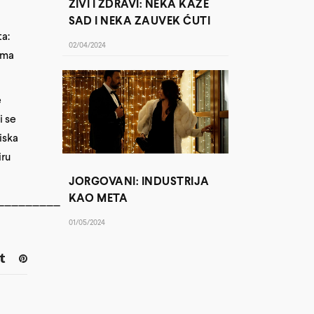
ŽIVI I ZDRAVI: NEKA KAŽE
SAD I NEKA ZAUVEK ĆUTI
ta:
02/04/2024
ilma
e
i se
iska
iru
JORGOVANI: INDUSTRIJA
KAO META
_________
01/05/2024