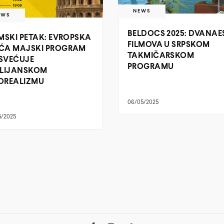
NEWS
EWS
BELDOCS 2025: DVANAE
LMSKI PETAK: EVROPSKA
FILMOVA U SRPSKOM
ĆA MAJSKI PROGRAM
TAKMIČARSKOM
SVEĆUJE
PROGRAMU
ALIJANSKOM
OREALIZMU
06/05/2025
5/2025