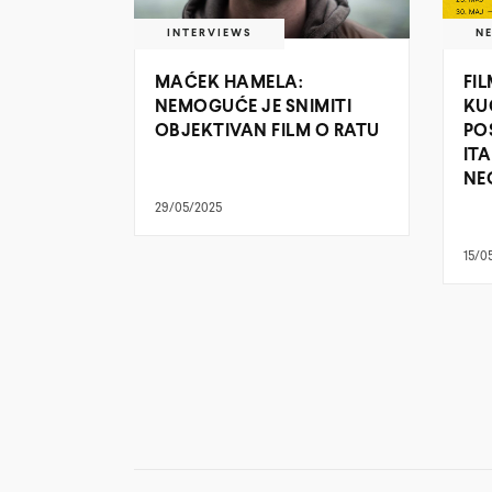
INTERVIEWS
N
MAĆEK HAMELA:
FI
NEMOGUĆE JE SNIMITI
KU
OBJEKTIVAN FILM O RATU
PO
IT
NE
29/05/2025
15/0