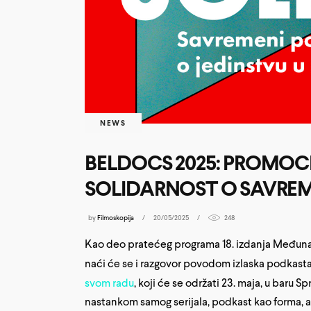
NEWS
BELDOCS 2025: PROMOC
SOLIDARNOST O SAVRE
by
Filmoskopija
20/05/2025
248
Kao deo pratećeg programa 18. izdanja Međun
naći će se i razgovor povodom izlaska podkast
svom radu
, koji će se održati 23. maja, u baru S
nastankom samog serijala, podkast kao forma, 