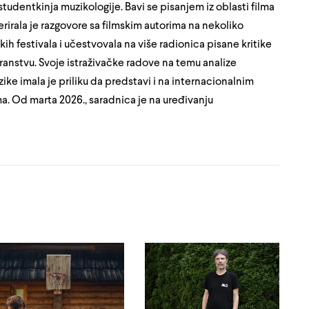
tudentkinja muzikologije. Bavi se pisanjem iz oblasti filma
rirala je razgovore sa filmskim autorima na nekoliko
ih festivala i učestvovala na više radionica pisane kritike
stranstvu. Svoje istraživačke radove na temu analize
ke imala je priliku da predstavi i na internacionalnim
a. Od marta 2026., saradnica je na uređivanju