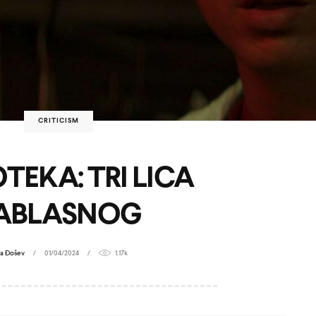
CRITICISM
TEKA: TRI LICA
ABLASNOG
a Đošev
01/04/2024
1.17k