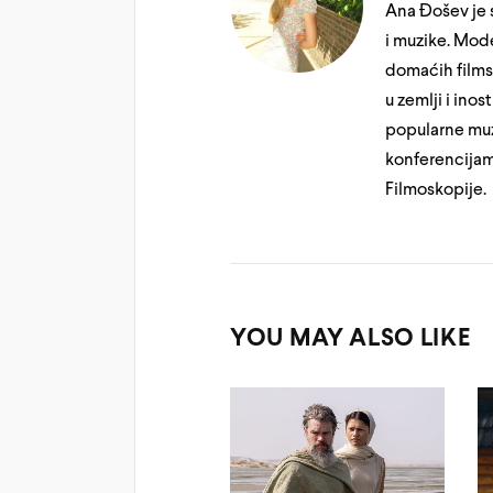
Ana Đošev je s
i muzike. Mode
domaćih filmsk
u zemlji i ino
popularne muzi
konferencijam
Filmoskopije.
YOU MAY ALSO LIKE