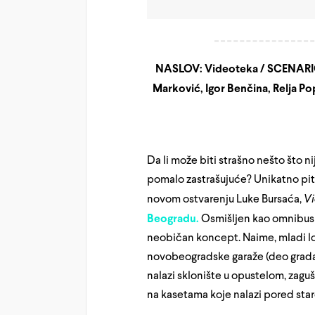
NASLOV: Videoteka / SCENARIO 
Marković, Igor Benčina, Relja Po
Da li može biti strašno nešto što ni
pomalo zastrašujuće? Unikatno pita
novom ostvarenju Luke Bursaća,
V
Beogradu.
Osmišljen kao omnibus tr
neobičan koncept. Naime, mladi lop
novobeogradske garaže (deo grada ko
nalazi sklonište u opustelom, zaguš
na kasetama koje nalazi pored star