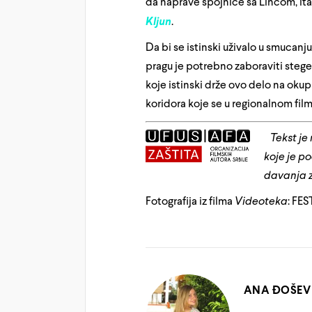
da naprave spojnice sa Linčom, it
Kljun
.
Da bi se istinski uživalo u smuca
pragu je potrebno zaboraviti steg
koje istinski drže ovo delo na okup
koridora koje se u regionalnom film
Tekst je 
koje je p
davanja z
Fotografija iz filma
Videoteka
: FE
ANA ĐOŠEV