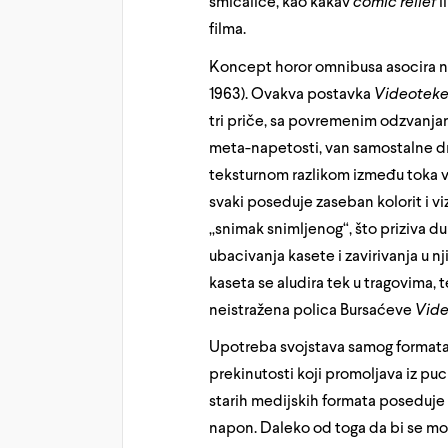
smicalice, kao kakav
comic relief
i
filma.
Koncept horor omnibusa asocira n
1963). Ovakva postavka
Videotek
tri priče, sa povremenim odzvanjanj
meta-napetosti, van samostalne dr
teksturnom razlikom između toka vr
svaki poseduje zaseban kolorit i 
„snimak snimljenog“, što priziva d
ubacivanja kasete i zavirivanja u n
kaseta se aludira tek u tragovima
neistražena polica Bursaćeve
Vid
Upotreba svojstava samog formata 
prekinutosti koji promoljava iz pu
starih medijskih formata poseduje č
napon. Daleko od toga da bi se mo