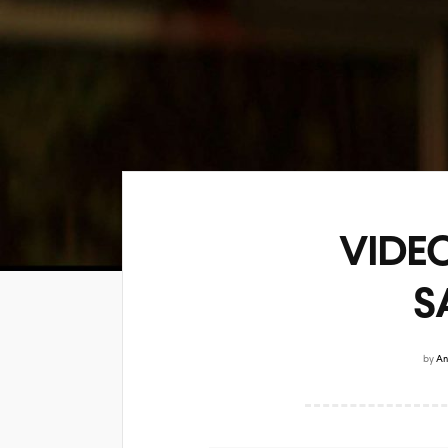
VIDEO
S
by
An