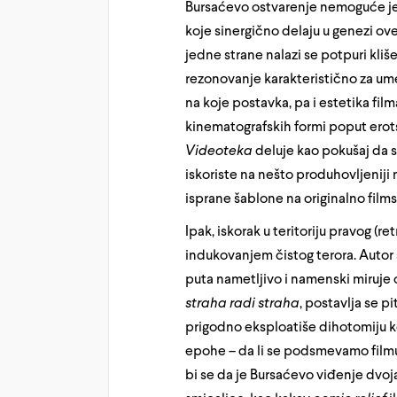
Bursaćevo ostvarenje nemoguće je 
koje sinergično delaju u genezi o
jedne strane nalazi se potpuri kliše
rezonovanje karakteristično za um
na koje postavka, pa i estetika fil
kinematografskih formi poput erots
Videoteka
deluje kao pokušaj da s
iskoriste na nešto produhovljeniji 
isprane šablone na originalno fil
Ipak, iskorak u teritoriju pravog (r
indukovanjem čistog terora. Autor s
puta nametljivo i namenski miruje 
straha radi straha
, postavlja se p
prigodno eksploatiše dihotomiju ko
epohe – da li se podsmevamo filmu 
bi se da je Bursaćevo viđenje dv