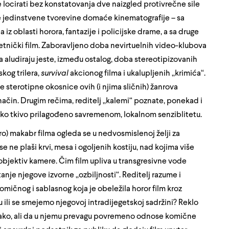
locirati bez konstatovanja dve naizgled protivrečne sile
ve jedinstvene tvorevine domaće kinematografije – sa
a iz oblasti horora, fantazije i policijske drame, a sa druge
etnički film. Zaboravljeno doba nevirtuelnih video-klubova
ma aludiraju jeste, između ostalog, doba stereotipizovanih
kog trilera,
survival
akcionog filma i ukalupljenih „krimića“.
e sterotipne okosnice ovih (i njima sličnih) žanrova
način. Drugim rečima, reditelj „kalemi“ poznate, ponekad i
msko tkivo prilagođeno savremenom, lokalnom senziblitetu.
etro) makabr filma ogleda se u nedvosmislenoj želji za
e ne plaši krvi, mesa i ogoljenih kostiju, nad kojima više
objektiv kamere. Čim film upliva u transgresivne vode
itanje njegove izvorne „ozbiljnosti“. Reditelj razume i
mičnog i sablasnog koja je obeležila horor film kroz
ili se smejemo njegovoj intradijegetskoj sadržini? Reklo
ojako, ali da u njemu prevagu povremeno odnose komične