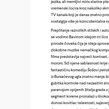
jezika, ali memljivi miris starine p
vremenski locira kroz nekoliko skr
TV kanala koji je danas znatno pro
nostalgija više je koincidentalna n
Preplitanje raznolikih stilskih i au
se vodimo Bavinom idejom
tri lic
prirode čoveka čija je ideja sprov
zlokobne muzike nemačkog kompoz
filma predstavlja najveći kontra
morom. Srž njene sablasnosti krije
fantastičnu komediju
Šašavi peta
iz Bursaćevog ugla znatno manje
š
gubitka kontrole nad nezasitim stra
paranojom opijenih žitelja grada u 
segment korene pronalazi u široko
donosi kovitlac telesnosti, sujever