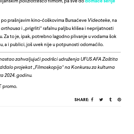
alijanskim
poliziottesco
filmom, pa sve do
domaće serije
nju po prašnjavim kino-ćoškovima Bursaćeve
Videoteke
, na
e
arthausa
i „prigrliti“ rafalnu paljbu klišea i neprijatnosti
u. Za to je, ipak, potrebno lagodno plivanje u vodama šok
u, a i publici, još uvek nije u potpunosti odomaćilo.
nastao zahvaljujući podršci udruženja UFUS AFA Zaštita
održalo projekat „Filmoskopija“ na Konkursu za kulturna
a 2024. godinu.
ST promo.
SHARE: