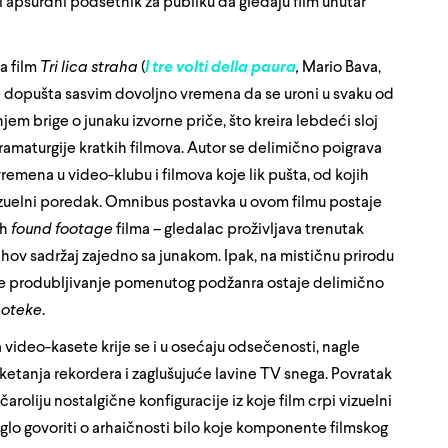
li apsurdni podsetnik za publiku da gledaju film unutar
a film
Tri lica straha
(
I tre volti della paura
,
Mario Bava,
e
dopušta sasvim dovoljno vremena da se uroni u svaku od
em brige o junaku izvorne priče, što kreira lebdeći sloj
amaturgije kratkih filmova. Autor se delimično poigrava
emena u video-klubu i filmova koje lik pušta, od kojih
vizuelni poredak. Omnibus postavka u ovom filmu postaje
uh
found footage
filma – gledalac proživljava trenutak
jihov sadržaj zajedno sa junakom. Ipak, na mističnu prirodu
, te produbljivanje pomenutog podžanra ostaje delimično
eoteke
.
video-kasete krije se i u osećaju odsečenosti, nagle
cketanja rekordera i zaglušujuće lavine TV snega. Povratak
aroliju nostalgične konfiguracije iz koje film crpi vizuelni
glo govoriti o arhaičnosti bilo koje komponente filmskog