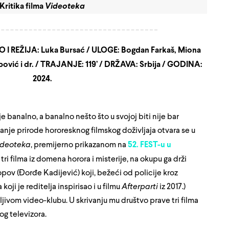
Kritika filma
Videoteka
I REŽIJA: Luka Bursać / ULOGE: Bogdan Farkaš, Miona
pović i dr. / TRAJANJE: 119’ / DRŽAVA: Srbija / GODINA:
2024.
je banalno, a banalno nešto što u svojoj biti nije bar
nje prirode hororesknog filmskog doživljaja otvara se u
ideoteka
, premijerno prikazanom na
52. FEST-u u
i filma iz domena horora i misterije, na okupu ga drži
ov (Đorđe Kadijević) koji, bežeći od policije kroz
ji je reditelja inspirisao i u filmu
Afterparti
iz 2017.)
ljivom video-klubu. U skrivanju mu društvo prave tri filma
og televizora.