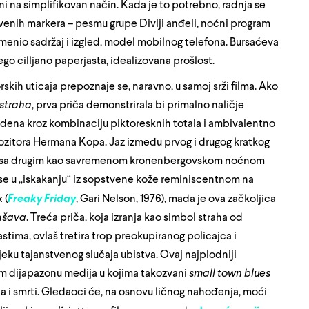
leni na simplifikovan način. Kada je to potrebno, radnja se
ivenih markera – pesmu grupe Divlji anđeli, noćni program
menio sadržaj i izgled, model mobilnog telefona. Bursaćeva
ego cilljano paperjasta, idealizovana prošlost.
torskih uticaja prepoznaje se, naravno, u samoj srži filma. Ako
a straha
, prva priča demonstrirala bi primalno naličje
edena kroz kombinaciju piktoresknih totala i ambivalentno
itora Hermana Kopa. Jaz između prvog i drugog kratkog
st, sa drugim kao savremenom kronenbergovskom noćnom
 se u „iskakanju“ iz sopstvene kože reminiscentnom na
k
(
Freaky Friday
, Gari Nelson, 1976), mada je ova začkoljica
ašava
. Treća priča, koja izranja kao simbol straha od
stima, ovlaš tretira trop preokupiranog policajca i
jeku tajanstvenog slučaja ubistva. Ovaj najplodniji
m dijapazonu medija u kojima takozvani
small town blues
ja i smrti. Gledaoci će, na osnovu ličnog nahođenja, moći