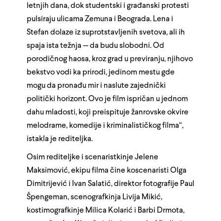
letnjih dana, dok studentski i građanski protesti
pulsiraju ulicama Zemuna i Beograda. Lena i
Stefan dolaze iz suprotstavljenih svetova, ali ih
spaja ista težnja — da budu slobodni. Od
porodičnog haosa, kroz grad u previranju, njihovo
bekstvo vodi ka prirodi, jedinom mestu gde
mogu da pronađu mir i naslute zajednički
politički horizont. Ovo je film ispričan u jednom
dahu mladosti, koji preispituje žanrovske okvire
melodrame, komedije i kriminalističkog filma“,
istakla je rediteljka.
Osim rediteljke i scenaristkinje Jelene
Maksimović, ekipu filma čine koscenaristi Olga
Dimitrijević i Ivan Salatić, direktor fotografije Paul
Špengeman, scenografkinja Livija Mikić,
kostimografkinje Milica Kolarić i Barbi Drmota,