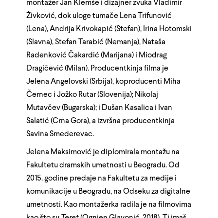
montažer Jan Klemše i dizajner zvuka Vladimir
Živković, dok uloge tumače Lena Trifunović
(Lena), Andrija Krivokapić (Stefan), Irina Hotomski
(Slavna), Stefan Tarabić (Nemanja), Nataša
Radenković Čakardić (Marijana) i Miodrag
Dragičević (Milan). Producentkinja filma je
Jelena Angelovski (Srbija), koproducenti Miha
Černec i Jožko Rutar (Slovenija); Nikolaj
Mutavčev (Bugarska); i Dušan Kasalica i Ivan
Salatić (Crna Gora), a izvršna producentkinja
Savina Smederevac.
Jelena Maksimović je diplomirala montažu na
Fakultetu dramskih umetnosti u Beogradu. Od
2015. godine predaje na Fakultetu za medije i
komunikacije u Beogradu, na Odseku za digitalne
umetnosti. Kao montažerka radila je na filmovima
kao što su
Teret
(Ognjen Glavonić, 2018), Ti imaš