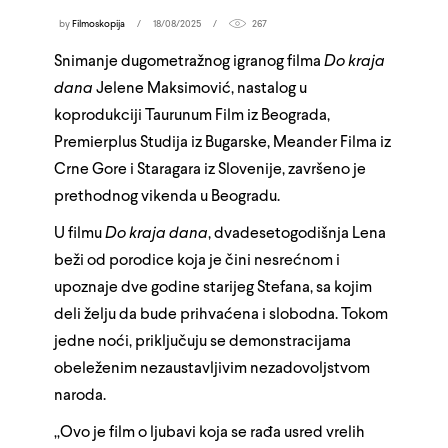
by
Filmoskopija
18/08/2025
267
Snimanje dugometražnog igranog filma
Do kraja
dana
Jelene Maksimović, nastalog u
koprodukciji Taurunum Film iz Beograda,
Premierplus Studija iz Bugarske, Meander Filma iz
Crne Gore i Staragara iz Slovenije, završeno je
prethodnog vikenda u Beogradu.
U filmu
Do kraja dana
, dvadesetogodišnja Lena
beži od porodice koja je čini nesrećnom i
upoznaje dve godine starijeg Stefana, sa kojim
deli želju da bude prihvaćena i slobodna. Tokom
jedne noći, priključuju se demonstracijama
obeleženim nezaustavljivim nezadovoljstvom
naroda.
„Ovo je film o ljubavi koja se rađa usred vrelih