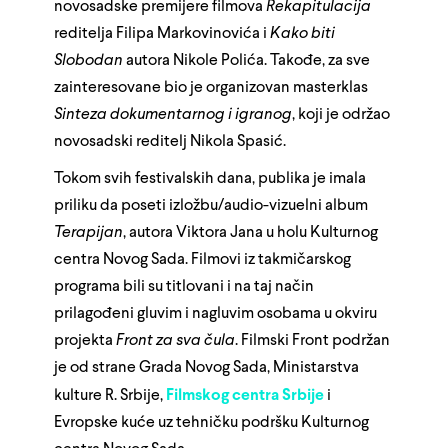
novosadske premijere filmova
Rekapitulacija
reditelja Filipa Markovinovića i
Kako biti
Slobodan
autora Nikole Polića. Takođe, za sve
zainteresovane bio je organizovan masterklas
Sinteza dokumentarnog i igranog
, koji je održao
novosadski reditelj Nikola Spasić.
Tokom svih festivalskih dana, publika je imala
priliku da poseti izložbu/audio-vizuelni album
Terapijan
, autora Viktora Jana u holu Kulturnog
centra Novog Sada. Filmovi iz takmičarskog
programa bili su titlovani i na taj način
prilagođeni gluvim i nagluvim osobama u okviru
projekta
Front za sva čula
. Filmski Front podržan
je od strane Grada Novog Sada, Ministarstva
kulture R. Srbije,
Filmskog centra Srbije
i
Evropske kuće uz tehničku podršku Kulturnog