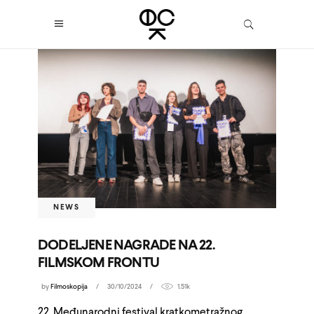
NEWS
DODELJENE NAGRADE NA 22.
FILMSKOM FRONTU
by
Filmoskopija
30/10/2024
1.51k
22. Međunarodni festival kratkometražnog