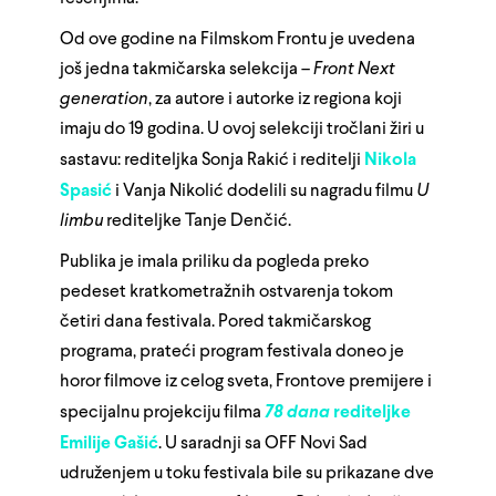
Od ove godine na Filmskom Frontu je uvedena
još jedna takmičarska selekcija –
Front Next
generation
, za autore i autorke iz regiona koji
imaju do 19 godina. U ovoj selekciji tročlani žiri u
sastavu: rediteljka Sonja Rakić i reditelji
Nikola
Spasić
i Vanja Nikolić dodelili su nagradu filmu
U
limbu
rediteljke Tanje Denčić.
Publika je imala priliku da pogleda preko
pedeset kratkometražnih ostvarenja tokom
četiri dana festivala. Pored takmičarskog
programa, prateći program festivala doneo je
horor filmove iz celog sveta, Frontove premijere i
specijalnu projekciju filma
78 dana
rediteljke
Emilije Gašić
. U saradnji sa OFF Novi Sad
udruženjem u toku festivala bile su prikazane dve