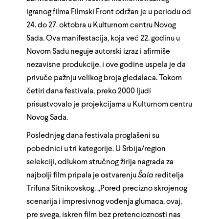
igranog filma Filmski Front održan je u periodu od
24. do 27. oktobra u Kulturnom centru Novog
Sada. Ova manifestacija, koja već 22. godinu u
Novom Sadu neguje autorski izraz i afirmiše
nezavisne produkcije, i ove godine uspela je da
privuče pažnju velikog broja gledalaca. Tokom
četiri dana festivala, preko 2000 ljudi
prisustvovalo je projekcijama u Kulturnom centru
Novog Sada.
Poslednjeg dana festivala proglašeni su
pobednici u tri kategorije. U Srbija/region
selekciji, odlukom stručnog žirija nagrada za
najbolji film pripala je ostvarenju
Šala
reditelja
Trifuna Sitnikovskog. „Pored precizno skrojenog
scenarija i impresivnog vođenja glumaca, ovaj,
pre svega, iskren film bez pretencioznosti nas