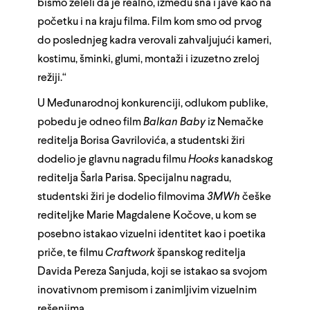
bismo želeli da je realno, između sna i jave kao na
početku i na kraju filma. Film kom smo od prvog
do poslednjeg kadra verovali zahvaljujući kameri,
kostimu, šminki, glumi, montaži i izuzetno zreloj
režiji.“
U Međunarodnoj konkurenciji, odlukom publike,
pobedu je odneo film
Balkan Baby
iz Nemačke
reditelja Borisa Gavrilovića,
a studentski žiri
dodelio je glavnu nagradu filmu
Hooks
kanadskog
reditelja Šarla Parisa. Specijalnu nagradu,
studentski žiri je dodelio filmovima
3MWh
češke
rediteljke Marie Magdalene Kočove, u kom se
posebno istakao vizuelni identitet kao i poetika
priče, te filmu
Craftwork
španskog reditelja
Davida Pereza Sanjuda, koji se istakao sa svojom
inovativnom premisom i zanimljivim vizuelnim
rešenjima.