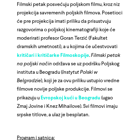
Filmski petak posvećuju poljskom filmu, kroz niz
projekcija savremenih poljskih filmova. Posetioci
će pre projekcija imati priliku da prisustvuju
razgovorima o poljskoj kinematografiji koje će
moderirati profesor Goran Terzić (Fakultet
dramskih umetnosti), a u kojima će učestvovati
kritičari i kritičarke Filmoskopije
.
Filmski petak
na poljski način
održava se uz podršku Poljskog
instituta u Beogradu (
Instytut Polski w
Belgradzie
), koji je za ovu priliku ustupio vredne
filmove novije poljske produkcije. Filmovi se
prikazuju u
Evropskoj kući u Beogradu
(ugao
Zmaj Jovine i Knez Mihailove). Svi filmovi imaju
srpske titlove, a ulaz je besplatan.
Program i satnica: