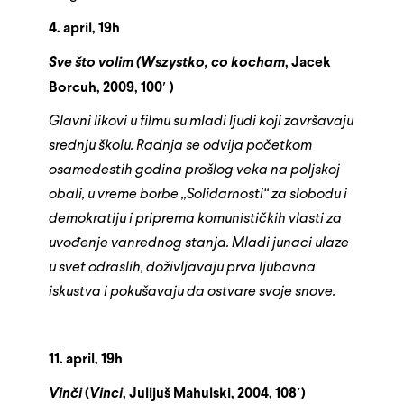
4. april, 19h
Sve što volim (Wszystko, co
kocham
, Jacek
Borcuh, 2009, 100′ )
Glavni likovi u filmu su mladi ljudi koji završavaju
srednju školu. Radnja se odvija početkom
osamedestih godina prošlog veka na poljskoj
obali, u vreme borbe „Solidarnosti“ za slobodu i
demokratiju i priprema komunističkih vlasti za
uvođenje vanrednog stanja. Mladi junaci ulaze
u svet odraslih, doživljavaju prva ljubavna
iskustva i pokušavaju da ostvare svoje snove.
11.
april, 19h
Vinči
(
Vinci
, Julijuš Mahulski, 2004, 108′)