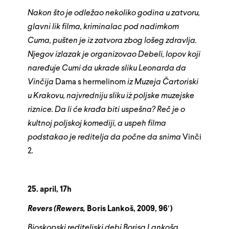
Nakon što je odležao nekoliko godina u zatvoru,
glavni lik filma, kriminalac pod nadimkom
Cuma, pušten je iz zatvora zbog lošeg zdravlja.
Njegov izlazak je organizovao Debeli, lopov koji
naređuje Cumi da ukrade sliku Leonarda da
Vinčija
Dama s hermelinom
iz Muzeja Čartoriski
u Krakovu, najvredniju sliku iż poljske muzejske
riznice. Da li će krađa biti uspešna? Reč je o
kultnoj poljskoj komediji, a uspeh filma
podstakao je reditelja da počne da snima
Vinči
2
.
25. april, 17h
Revers (Rewers,
Boris Lankoš, 2009, 96′)
Bioskopski rediteljski debi Borisa Lankoša