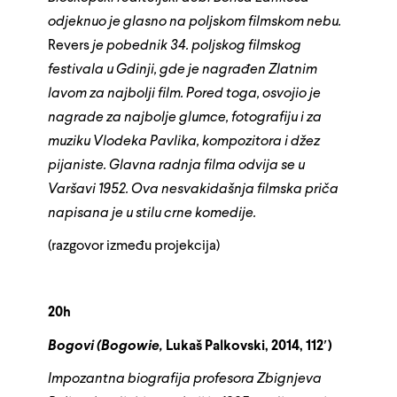
odjeknuo je glasno na poljskom filmskom nebu.
Revers
je pobednik 34. poljskog filmskog
festivala u Gdinji, gde je nagrađen Zlatnim
lavom za najbolji film. Pored toga, osvojio je
nagrade za najbolje glumce, fotografiju i za
muziku Vlodeka Pavlika, kompozitora i džez
pijaniste. Glavna radnja filma odvija se u
Varšavi 1952. Ova nesvakidašnja filmska priča
napisana je u stilu crne komedije.
(razgovor između projekcija)
20h
Bogovi (Bogowie,
Lukaš Palkovski, 2014, 112′)
Impozantna biografija profesora Zbignjeva