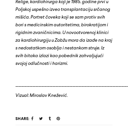
Relige, kardiohirurga koji je 1985. godine prvi u
Poljskoj uspešno izveo transplantaciju srčanog
mišića. Portret čoveka koji se sam protiv svih
bori s medicinskim autoritetima, birokratijom i
rigidnim zvaničnicima. U novootvorenoj klinici
za kardiohirurgiju u Zabžu mora da izađe na kraj
s nedostatkom osoblja i nestankom struje. Iz
svih bitaka izlazi kao pobednik zahvaljujući
svojoj odlučnosti i harizmi.
_______________________________________
Vizual: Miroslav Knežević.
SHARE: