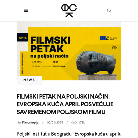
NEWS
FILMSKI PETAK NA POLJSKI NAČIN:
EVROPSKA KUĆA APRIL POSVEĆUJE
SAVREMENOM POLJSKOM FILMU
by
Filmoskopija
02/04/2025
1.79k
Poljski institut u Beogradu i Evropska kuća u aprilu