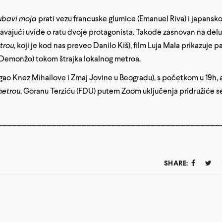
jubavi moja
prati vezu francuske glumice (Emanuel Riva) i japansk
avajući uvide o ratu dvoje protagonista. Takođe zasnovan na delu
trou
, koji je kod nas preveo Danilo Kiš), film Luja Mala prikazuje p
 Demonžo) tokom štrajka lokalnog metroa.
gao Knez Mihailove i Zmaj Jovine u Beogradu), s početkom u 19h, a
metrou
, Goranu Terziću (FDU) putem Zoom uključenja pridružiće s
_____________________________________________
SHARE: