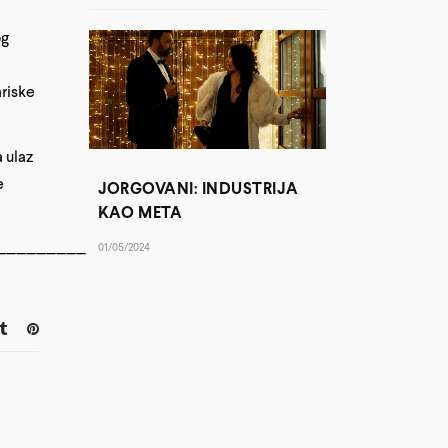
og
ariske
 ulaz
e
JORGOVANI: INDUSTRIJA
KAO META
_________
01/05/2024