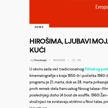
NEWS
HIROŠIMA, LJUBAVI MOJ
KUĆI
by
Filmoskopija
19/03/2025
1.7k
U okviru sada već tradicionalnog
Filmskog pet
kinematografije s kraja 1950-ih i početka 1960-i
programu je 21. marta, dok se 28. marta prikazuj
prvih remek-dela francuskog Novog talasa—fi
poslednjeg daha
(
A bout de souffle
, 1960) Žan
stručnjaci ne svrstavaju striktno u Novi talas, 