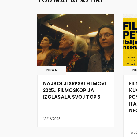
YOU MAY ALSO LIKE
NEWS
N
NAJBOLJI SRPSKI FILMOVI
FI
2025.: FILMOSKOPIJA
KU
IZGLASALA SVOJ TOP 5
PO
IT
NE
18/12/2025
15/0