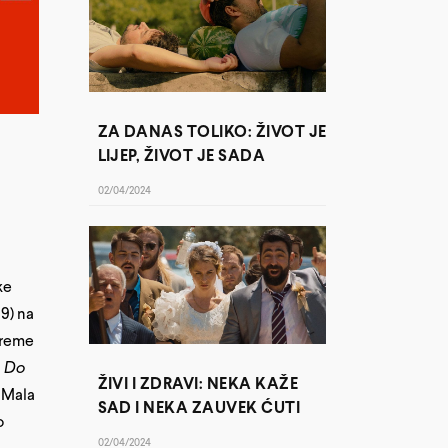
ZA DANAS TOLIKO: ŽIVOT JE
LIJEP, ŽIVOT JE SADA
02/04/2024
ke
59) na
 vreme
i
Do
ŽIVI I ZDRAVI: NEKA KAŽE
a Mala
SAD I NEKA ZAUVEK ĆUTI
o
02/04/2024