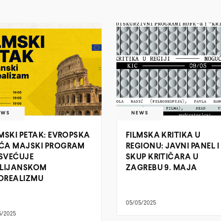
EWS
NEWS
LMSKI PETAK: EVROPSKA
FILMSKA KRITIKA U
ĆA MAJSKI PROGRAM
REGIONU: JAVNI PANEL I
SVEĆUJE
SKUP KRITIČARA U
ALIJANSKOM
ZAGREBU 9. MAJA
OREALIZMU
05/05/2025
5/2025