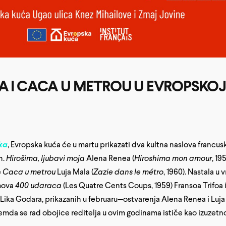
A I CACA U METROU U EVROPSKOJ
ka
, Evropska kuća će u martu prikazati dva kultna naslova francus
h.
Hirošima, ljubavi moja
Alena Renea (
Hiroshima mon amour
, 19
e
Caca u metrou
Luja Mala (
Zazie dans le métro
, 1960). Nastala u
lmova
400 udaraca
(Les Quatre Cents Coups, 1959) Fransoa Trifoa 
-Lika Godara, prikazanih u februaru—ostvarenja Alena Renea i Luj
premda se rad obojice reditelja u ovim godinama ističe kao izuzetn