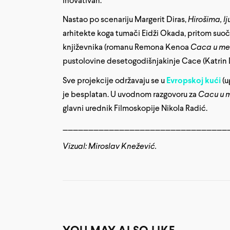
inovativan.
Nastao po scenariju Margerit Diras,
Hirošima, l
arhitekte koga tumači Eidži Okada, pritom suoč
književnika (romanu Remona Kenoa
Caca u me
pustolovine desetogodišnjakinje Cace (Katrin
Sve projekcije održavaju se u
Evropskoj kući
(u
je besplatan. U uvodnom razgovoru za
Cacu u 
glavni urednik Filmoskopije Nikola Radić.
________________________________
Vizual: Miroslav Knežević.