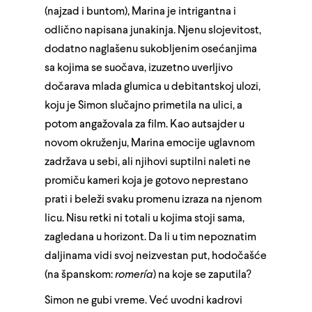
(najzad i buntom), Marina je intrigantna i
odlično napisana junakinja. Njenu slojevitost,
dodatno naglašenu sukobljenim osećanjima
sa kojima se suočava, izuzetno uverljivo
dočarava mlada glumica u debitantskoj ulozi,
koju je Simon slučajno primetila na ulici, a
potom angažovala za film. Kao autsajder u
novom okruženju, Marina emocije uglavnom
zadržava u sebi, ali njihovi suptilni naleti ne
promiču kameri koja je gotovo neprestano
prati i beleži svaku promenu izraza na njenom
licu. Nisu retki ni totali u kojima stoji sama,
zagledana u horizont. Da li u tim nepoznatim
daljinama vidi svoj neizvestan put, hodočašće
(na španskom:
romería
) na koje se zaputila?
Simon ne gubi vreme. Već uvodni kadrovi