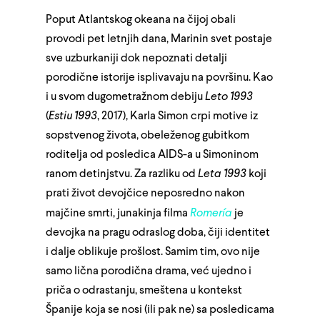
Poput Atlantskog okeana na čijoj obali
provodi pet letnjih dana, Marinin svet postaje
sve uzburkaniji dok nepoznati detalji
porodične istorije isplivavaju na površinu. Kao
i u svom dugometražnom debiju
Leto 1993
(
Estiu 1993
, 2017), Karla Simon crpi motive iz
sopstvenog života, obeleženog gubitkom
roditelja od posledica AIDS-a u Simoninom
ranom detinjstvu. Za razliku od
Leta 1993
koji
prati život devojčice neposredno nakon
majčine smrti, junakinja filma
Romería
je
devojka na pragu odraslog doba, čiji identitet
i dalje oblikuje prošlost. Samim tim, ovo nije
samo lična porodična drama, već ujedno i
priča o odrastanju, smeštena u kontekst
Španije koja se nosi (ili pak ne) sa posledicama