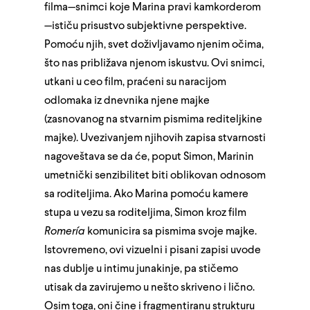
filma—snimci koje Marina pravi kamkorderom
—ističu prisustvo subjektivne perspektive.
Pomoću njih, svet doživljavamo njenim očima,
što nas približava njenom iskustvu. Ovi snimci,
utkani u ceo film, praćeni su naracijom
odlomaka iz dnevnika njene majke
(zasnovanog na stvarnim pismima rediteljkine
majke). Uvezivanjem njihovih zapisa stvarnosti
nagoveštava se da će, poput Simon, Marinin
umetnički senzibilitet biti oblikovan odnosom
sa roditeljima. Ako Marina pomoću kamere
stupa u vezu sa roditeljima, Simon kroz film
Romería
komunicira sa pismima svoje majke.
Istovremeno, ovi vizuelni i pisani zapisi uvode
nas dublje u intimu junakinje, pa stičemo
utisak da zavirujemo u nešto skriveno i lično.
Osim toga, oni čine i fragmentiranu strukturu