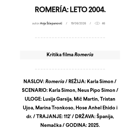
ROMERÍA: LETO 2004.
autor
Anja Šćepanović
19/06/2026
46
Kritika filma
Romería
NASLOV:
Romería
/ REŽIJA: Karla Simon /
SCENARIO: Karla Simon, Neus Pipo Simon /
ULOGE: Lusija Garsija, Mič Martin, Tristan
Ujoa, Marina Tronkoso, Hose Anhel Ehido i
dr. / TRAJANJE: 112’ / DRŽAVA: Španija,
Nemačka / GODINA: 2025.