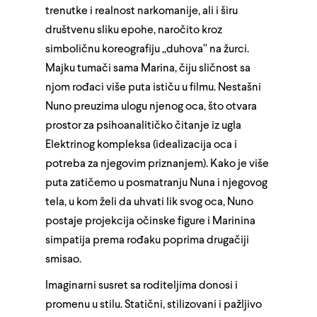
trenutke i realnost narkomanije, ali i širu
društvenu sliku epohe, naročito kroz
simboličnu koreografiju „duhova” na žurci.
Majku tumači sama Marina, čiju sličnost sa
njom rođaci više puta ističu u filmu. Nestašni
Nuno preuzima ulogu njenog oca, što otvara
prostor za psihoanalitičko čitanje iz ugla
Elektrinog kompleksa (idealizacija oca i
potreba za njegovim priznanjem). Kako je više
puta zatičemo u posmatranju Nuna i njegovog
tela, u kom želi da uhvati lik svog oca, Nuno
postaje projekcija očinske figure i Marinina
simpatija prema rođaku poprima drugačiji
smisao.
Imaginarni susret sa roditeljima donosi i
promenu u stilu. Statični, stilizovani i pažljivo