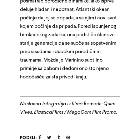
posmatrač porodične dinamike. Iako isprva
deluje hladan i nepoznat, Atlantski okean
počinje da joj se dopada, a sa njim i novi svet
kojem počinje da pripada. Pored ispunjenog
birokratskog zadatka, ona podstiče članove
starije generacije da se suoče sa sopstvenim
predrasudama i dubokim porodičnim
traumama. Možda je Marinino suptilno
primirje sa babom i dedom ono što njeno
hodočašće zaista privodi kraju.
Naslovna fotografija iz filma
Romería
: Quim
Vives, ElasticaFilms / MegaCom Film Promo.
PODELI: