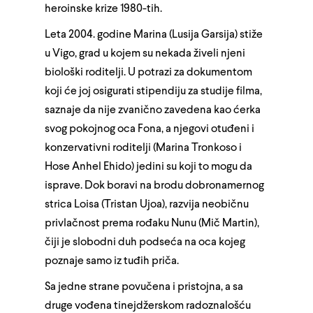
heroinske krize 1980-tih.
Leta 2004. godine Marina (Lusija Garsija) stiže
u Vigo, grad u kojem su nekada živeli njeni
biološki roditelji. U potrazi za dokumentom
koji će joj osigurati stipendiju za studije filma,
saznaje da nije zvanično zavedena kao ćerka
svog pokojnog oca Fona, a njegovi otuđeni i
konzervativni roditelji (Marina Tronkoso i
Hose Anhel Ehido) jedini su koji to mogu da
isprave. Dok boravi na brodu dobronamernog
strica Loisa (Tristan Ujoa), razvija neobičnu
privlačnost prema rođaku Nunu (Mič Martin),
čiji je slobodni duh podseća na oca kojeg
poznaje samo iz tuđih priča.
Sa jedne strane povučena i pristojna, a sa
druge vođena tinejdžerskom radoznalošću