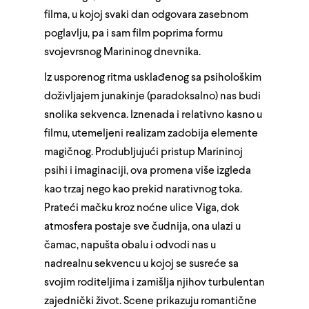
filma, u kojoj svaki dan odgovara zasebnom
poglavlju, pa i sam film poprima formu
svojevrsnog Marininog dnevnika.
Iz usporenog ritma usklađenog sa psihološkim
doživljajem junakinje (paradoksalno) nas budi
snolika sekvenca. Iznenada i relativno kasno u
filmu, utemeljeni realizam zadobija elemente
magičnog. Produbljujući pristup Marininoj
psihi i imaginaciji, ova promena više izgleda
kao trzaj nego kao prekid narativnog toka.
Prateći mačku kroz noćne ulice Viga, dok
atmosfera postaje sve čudnija, ona ulazi u
čamac, napušta obalu i odvodi nas u
nadrealnu sekvencu u kojoj se susreće sa
svojim roditeljima i zamišlja njihov turbulentan
zajednički život. Scene prikazuju romantične