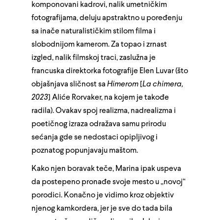
komponovani kadrovi, nalik umetničkim
fotografijama, deluju apstraktno u poređenju
sa inače naturalističkim stilom filma i
slobodnijom kamerom. Za topao i zrnast
izgled, nalik filmskoj traci, zaslužna je
francuska direktorka fotografije Elen Luvar (što
objašnjava sličnost sa
Himerom
[
La chimera,
2023
] Aliće Rorvaker, na kojem je takođe
radila). Ovakav spoj realizma, nadrealizma i
poetičnog izraza odražava samu prirodu
sećanja gde se nedostaci opipljivog i
poznatog popunjavaju maštom.
Kako njen boravak teče, Marina ipak uspeva
da postepeno pronađe svoje mesto u „novoj“
porodici. Konačno je vidimo kroz objektiv
njenog kamkordera, jer je sve do tada bila