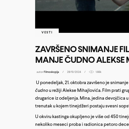
VESTI
ZAVRŠENO SNIMANJE FIL
MANJE ČUDNO ALEKSE 
autor
Filmoskopija
28/10/2024
1.66k
U ponedeljak, 21. oktobra završeno je snimanj
čudno
u režiji Alekse Mihajlovića. Film prati g
drugarice iz odeljenja. Mina, jedina devojčica u 
trenutak u kojem tinejdžeri postaju svesni sops
U okviru kastinga okupljeno je više od 450 tinej
nekoliko meseci proba i radionica petoro dece i