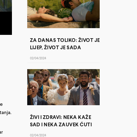
ZA DANAS TOLIKO: ŽIVOT JE
LIJEP, ŽIVOT JE SADA
02/04/2024
je
tanja.
ŽIVI I ZDRAVI: NEKA KAŽE
SAD I NEKA ZAUVEK ĆUTI
ar
02/04/2024