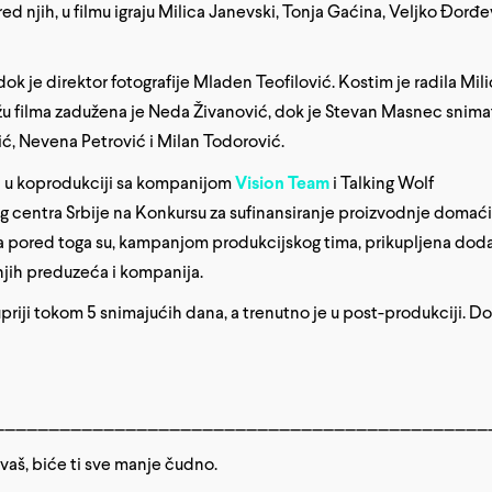
ed njih, u filmu igraju Milica Janevski, Tonja Gaćina, Veljko Đorđev
 dok je direktor fotografije Mladen Teofilović. Kostim je radila Mil
žu filma zadužena je Neda Živanović, dok je Stevan Masnec snimat
ić, Nevena Petrović i Milan Todorović.
in u koprodukciji sa kompanijom
Vision Team
i Talking Wolf
g centra Srbije na Konkursu za sufinansiranje proizvodnje domać
, a pored toga su, kampanjom produkcijskog tima, prikupljena dod
njih preduzeća i kompanija.
upriji tokom 5 snimajućih dana, a trenutno je u post-produkciji. 
_____________________________________________
aš, biće ti sve manje čudno.