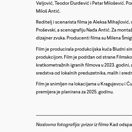
Veljović, Teodor Đurđević i Petar Milošević. Por
Miloš Antić.
Reditelj i scenarista filma je Aleksa Mihajlović,
Proševski, a scenografiju Nađa Antić. Za monta
dizajner zvuka. Producenti filma su Milena Šmig
Film je producirala produkcijska kuća Bludni s
produkcijom. Film je podržan od strane Filmsko
kratkometražnih igranih filmova u 2023. godini
sredstva od lokalnih preduzetnika, malih i sred
Film je snimljen na lokacijama u Kragujevcu i Ć
premijera je planirana za 2025. godinu.
________________________________
Naslovna fotografija: prizor iz filma
Kad odspav