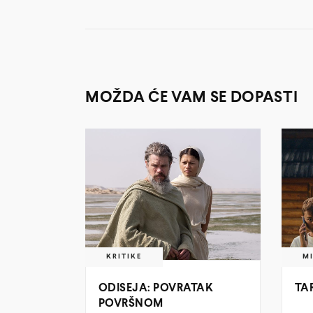
MOŽDA ĆE VAM SE DOPASTI
KRITIKE
M
ODISEJA: POVRATAK
TA
POVRŠNOM