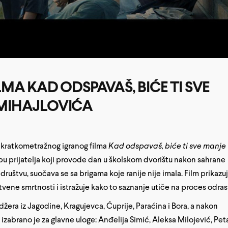
MA KAD ODSPAVAŠ, BIĆE TI SVE
MIHAJLOVIĆA
e kratkometražnog igranog filma
Kad odspavaš, biće ti sve manje
rupu prijatelja koji provode dan u školskom dvorištu nakon sahrane
društvu, suočava se sa brigama koje ranije nije imala. Film prikazu
tvene smrtnosti i istražuje kako to saznanje utiče na proces odras
džera iz Jagodine, Kragujevca, Ćuprije, Paraćina i Bora, a nakon
zabrano je za glavne uloge: Anđelija Simić, Aleksa Milojević, Pet