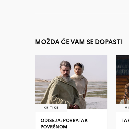
MOŽDA ĆE VAM SE DOPASTI
KRITIKE
M
ODISEJA: POVRATAK
TA
POVRŠNOM