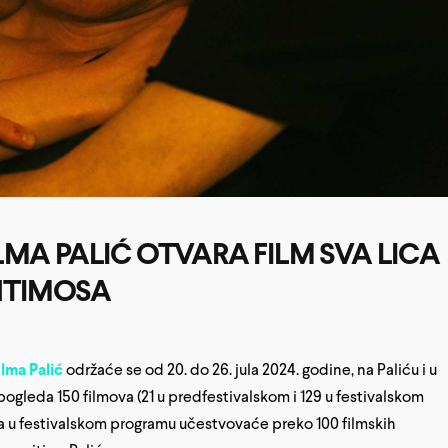
LMA PALIĆ OTVARA FILM SVA LICA
NTIMOSA
lma Palić
održaće se od 20. do 26. jula 2024. godine, na Paliću i u
a pogleda 150 filmova (21 u predfestivalskom i 129 u festivalskom
 a u festivalskom programu učestvovaće preko 100 filmskih