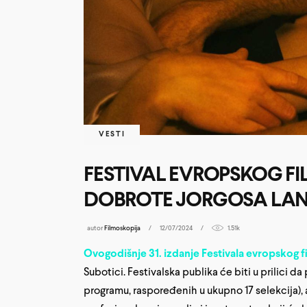
VESTI
FESTIVAL EVROPSKOG FI
DOBROTE JORGOSA LA
autor
Filmoskopija
12/07/2024
1.51k
Ovogodišnje 31. izdanje Festivala evropskog fi
Subotici. Festivalska publika će biti u prilici d
programu, raspoređenih u ukupno 17 selekcija),