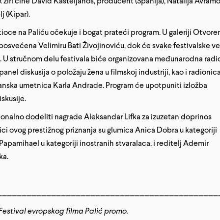
 žiri čine David Kasteljanos, producent (Španija), Natalija Avramo
j (Kipar).
ioce na Paliću očekuje i bogat prateći program. U galeriji Otvor
posvećena Velimiru Bati Živojinoviću, dok će svake festivalske ve
ja. U stručnom delu festivala biće organizovana međunarodna radi
panel diskusija o položaju žena u filmskoj industriji, kao i radionic
panska umetnica Karla Andrade. Program će upotpuniti izložba
skusije.
cionalno dodeliti nagrade Aleksandar Lifka za izuzetan doprinos
ici ovog prestižnog priznanja su glumica Anica Dobra u kategoriji
apamihael u kategoriji inostranih stvaralaca, i reditelj Ademir
ka.
_____________________________________________
 Festival evropskog filma Palić promo.