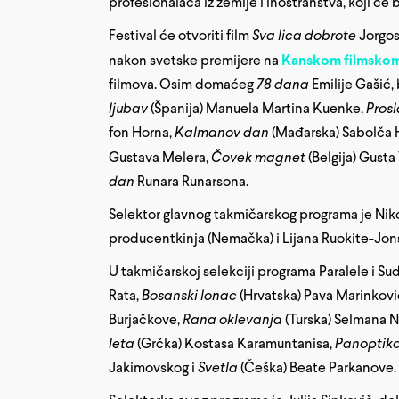
profesionalaca iz zemlje i inostranstva, koji će b
Festival će otvoriti film
Sva lica dobrote
Jorgosa
nakon svetske premijere na
Kanskom filmskom 
filmova. Osim domaćeg
78 dana
Emilije Gašić, 
ljubav
(Španija) Manuela Martina Kuenke,
Pros
fon Horna,
Kalmanov dan
(Mađarska) Sabolča 
Gustava Melera,
Čovek magnet
(Belgija) Gusta
dan
Runara Runarsona.
Selektor glavnog takmičarskog programa je Nikolaj
producentkinja (Nemačka) i Lijana Ruokite-Jonso
U takmičarskoj selekciji programa Paralele i Sud
Rata,
Bosanski lonac
(Hrvatska) Pava Marinkovi
Burjačkove,
Rana oklevanja
(Turska) Selmana 
leta
(Grčka) Kostasa Karamuntanisa,
Panoptik
Jakimovskog i
Svetla
(Češka) Beate Parkanove.