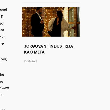
eseci
 11
na
usa
ka)
ne
JORGOVANI: INDUSTRIJA
KAO META
mper,
01/05/2024
rka
ne
 kraj
ja