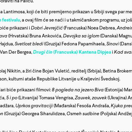
oraviti na Paliću.
 Lantimosa, koji će biti premijerno prikazan u Srbiji svega par m
festivalu
, a ovaj film će se naći i u takmičarskom programu, uz još
biće prikazani i
Dobri Jevrejčić
(Francuska) Noea Debrea,
Andrei
lava
(Hrvatska) Bruna Ankovića,
Devojka sa iglom
(Danska) Magn
Hajdua,
Svetlost bledi
(Gruzija) Fedona Papamihaela,
Sinovi
(Dans
 Van Der Bergea,
Drugi čin
(Francuska) Kantena Dipjea
i
Kad sva
 Nikitin, a žiri čine Bojan Vuletić, reditelj (Srbija), Betina Broke
n, kulturni ataše Republike Litvanije u Kraljevini Švedskoj.
ari biće prikazani filmovi:
8 pogleda na jezero Biva
(Estonija) Ma
ća,
5 i po
(Litvanija) Tomasa Vengrisa,
Zauvek, zauvek
(Ukrajina) A
Nadžara,
Uprkos gravitaciji
(Mađarska) Fesoša Andraša,
Kjuka pred
on
(Gruzija) Georgea Siharulidzea,
Osmeh sudbine
(Poljska) Andže