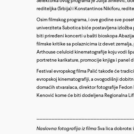
Selektorka ovog programa je Julija Sinkevič, dok
rediteljka (Srbija) i Konstantinos Nikiforu, reditel
Osim filmskog programa, i ove godine sve poset
univerziteta Subotica biće postavljena izložba 
biti priređeni koncerti u bašti bioskopa Abazi
filmske kritike sa polaznicima iz devet zemalja, 
Arthouse celuloid kinematografije koju vodi š
portretne karikature, promocije knjiga i panel di
Festival evropskog filma Palić takođe će tradi
evropskoj kinematografiji, a ovogodišnji dobitn
domaćih stvaralaca, direktor fotografije Fedon P
Kenović kome će biti dodeljena Regionalna Lif
________________________________
Naslovna fotografija iz filma
Sva lica dobrote
: