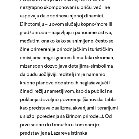
nezgrapno ukomponovani u priču, već i ne
uspevaju da doprinesu njenoj dinamici.
Dihotomiju – u ovom slučaju kopno/more ili
grad/priroda – najavljuju i panorame ostrva,
međutim, onako kako su snimljene, često se
čine primerenije prirodnjačkim i turističkim
emisijama nego igranom filmu. Iako skroman,
mizanscen dozvoljava detaljima-simbolima
da budu uočljiviji: reditelj im je namenio
krupne planove dodatno ih naglašavajući i
čineći režiju nametljivom, kao da publici ne
poklanja dovoljno poverenja (šahovska tabla
kao predstava dualizma, akvarijumi i terarijumi
u službi poređenja sa širinom prirode…). Od
prve scene do trenutka u kom nam je
predstavljena Lazareva istinska