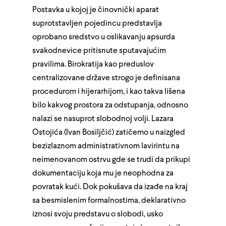
Postavka u kojoj je činovnički aparat
suprotstavljen pojedincu predstavlja
oprobano sredstvo u oslikavanju apsurda
svakodnevice pritisnute sputavajućim
pravilima. Birokratija kao preduslov
centralizovane države strogo je definisana
procedurom i hijerarhijom, i kao takva lišena
bilo kakvog prostora za odstupanja, odnosno
nalazi se nasuprot slobodnoj volji. Lazara
Ostojića (Ivan Bosiljčić) zatičemo u naizgled
bezizlaznom administrativnom lavirintu na
neimenovanom ostrvu gde se trudi da prikupi
dokumentaciju koja mu je neophodna za
povratak kući. Dok pokušava da izađe na kraj
sa besmislenim formalnostima, deklarativno
iznosi svoju predstavu o slobodi, usko