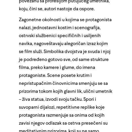
povezanu sa profesijom putujućeg umetnika,
koju, čini se, autori nastoje da ospore.
Zagonetne okolnosti u kojima se protagonista
nalazi, jednostavni kostim i scenografija,
ostrvski službenici specifičnih i usiljenih
navika, nagoveštavaju alegoričan izraz kojim
se film služi. Simbolika dvojstva je svuda i njoj
je podređeno gotovo sve, od same strukture
filma, preko kamere i glume, do imena
protagoniste. Scene posete krutim i
nepristupačnim činovnicima smenjuju se sa
prizorima tokom kojih glavni lik, ulični umetnik
– živa statua, izvodi svoju tačku. Spori i
suvoparni dijalozi, repetitivne replike koje
protagonista razmenjuje sa onima od kojih
zavisi njegov odlazak sa ostrva presečeni su
meditativnim prizorima, koji su ne samo