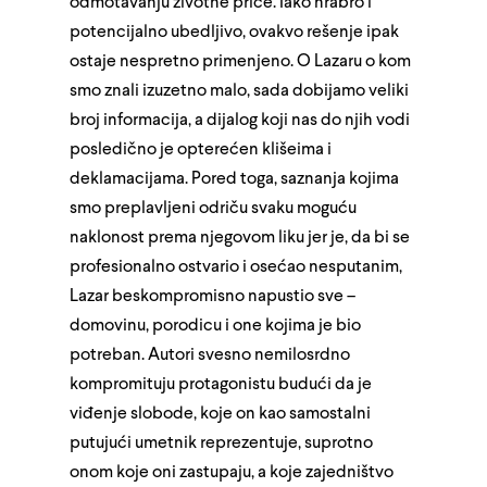
odmotavanju životne priče. Iako hrabro i
potencijalno ubedljivo, ovakvo rešenje ipak
ostaje nespretno primenjeno. O Lazaru o kom
smo znali izuzetno malo, sada dobijamo veliki
broj informacija, a dijalog koji nas do njih vodi
posledično je opterećen klišeima i
deklamacijama. Pored toga, saznanja kojima
smo preplavljeni odriču svaku moguću
naklonost prema njegovom liku jer je, da bi se
profesionalno ostvario i osećao nesputanim,
Lazar beskompromisno napustio sve –
domovinu, porodicu i one kojima je bio
potreban. Autori svesno nemilosrdno
kompromituju protagonistu budući da je
viđenje slobode, koje on kao samostalni
putujući umetnik reprezentuje, suprotno
onom koje oni zastupaju, a koje zajedništvo