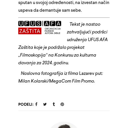
sputan u svojoj određenosti, na izvestan način
uspeva da demantuje sam sebe.
Tekst je nastao
zahvaljujući podršci
udruženja UFUS AFA
Zaštita koje je podržalo projekat
„Filmoskopija“ na Konkursu za kulturna
davanja za 2024. godinu.
Naslovna fotografija iz filma
Lazarev put
:
Milan Kolarski/MegaCom Film Promo.
PODELI: