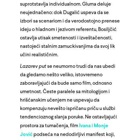
suprotstavlja individualnom. Gluma deluje
neujednačeno: dok Dugalić uspeva da se
izbori sa scenariom i da verodostojno prenese
ideju o hladnom i jezivom referentu, Bosiljčić
ostavlja utisak smetenosti i izveštačenosti,
nastojeći stalnim zamuckivanjima da svoj lik
učini realističnim.
Lazarev put
se neumorno trudi da nas ubedi
da gledamo nešto veliko, istovremeno
zaboravljajući da bude samo film, odnosno
umetnost. Česte paralele sa mitologijom i
hrišćanskim učenjem ne uspevaju da
kompenzuju nevešto ispričanu priču u službi
tendencioznog slanja poruke. Ne ostavljajući
prostora za tumačenja, film
Ivana i Monje
Jović
podseća na nedodirljivi manifest koji,