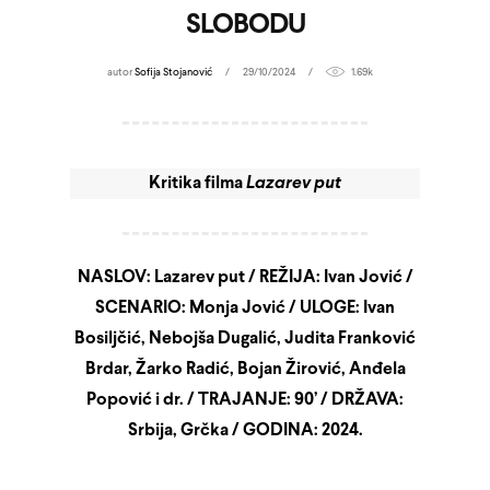
SLOBODU
autor
Sofija Stojanović
29/10/2024
1.69k
Kritika filma
Lazarev put
NASLOV: Lazarev put / REŽIJA: Ivan Jović /
SCENARIO: Monja Jović / ULOGE: Ivan
Bosiljčić, Nebojša Dugalić, Judita Franković
Brdar, Žarko Radić, Bojan Žirović, Anđela
Popović i dr. / TRAJANJE: 90’ / DRŽAVA:
Srbija, Grčka / GODINA: 2024.