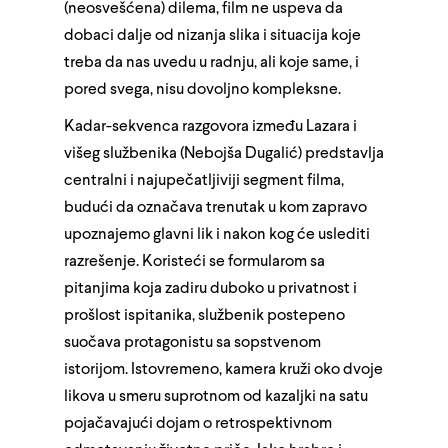
(neosvešćena) dilema, film ne uspeva da
dobaci dalje od nizanja slika i situacija koje
treba da nas uvedu u radnju, ali koje same, i
pored svega, nisu dovoljno kompleksne.
Kadar-sekvenca razgovora između Lazara i
višeg službenika (Nebojša Dugalić) predstavlja
centralni i najupečatljiviji segment filma,
budući da označava trenutak u kom zapravo
upoznajemo glavni lik i nakon kog će uslediti
razrešenje. Koristeći se formularom sa
pitanjima koja zadiru duboko u privatnost i
prošlost ispitanika, službenik postepeno
suočava protagonistu sa sopstvenom
istorijom. Istovremeno, kamera kruži oko dvoje
likova u smeru suprotnom od kazaljki na satu
pojačavajući dojam o retrospektivnom