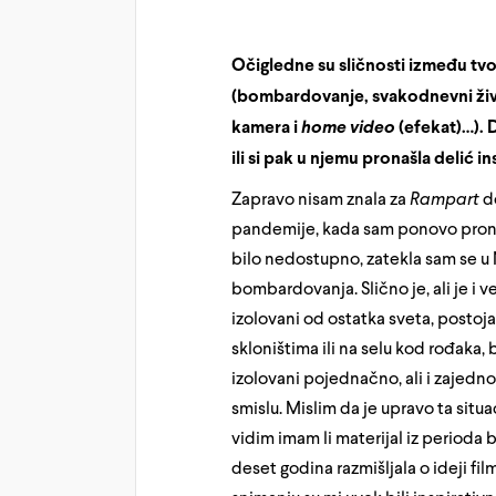
Očigledne su sličnosti između tvo
(bombardovanje, svakodnevni živ
kamera i
home video
(efekat)…). Da
ili si pak u njemu pronašla delić in
Zapravo nisam znala za
Rampart
do
pandemije, kada sam ponovo prona
bilo nedostupno, zatekla sam se u 
bombardovanja. Slično je, ali je i
izolovani od ostatka sveta, postoj
skloništima ili na selu kod rođaka
izolovani pojednačno, ali i zajedno
smislu. Mislim da je upravo ta situa
vidim imam li materijal iz period
deset godina razmišljala o ideji fi