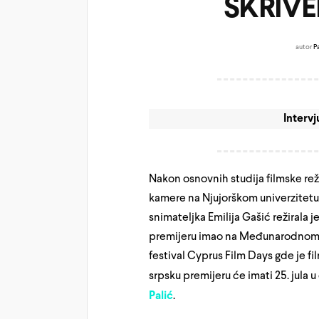
SKRIVE
autor
P
Intervj
Nakon osnovnih studija filmske rež
kamere na Njujorškom univerzitetu 
snimateljka Emilija Gašić režirala 
premijeru imao na Međunarodnom fi
festival Cyprus Film Days gde je f
srpsku premijeru će imati 25. jula
Palić
.