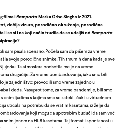
g filma i
Ramparta
Marka Grbe Singha iz 2021.
ot, dečija vizura, porodično okruženje, porodična
 li se si i na koji način trudila da se udaljiš od
Ramparta
sipiracije?
k sam pisala scenario. Počela sam da pišem za vreme
šla svoje porodične snimke. Tih tmurnih dana kada je sve
Njujorku. Ta atmosfera podsetila me je na vreme
 veoma drugačije. Za vreme bombardovanja, iako smo bili
alo je zajedništvo: provodili smo vreme zajedno u
, baba i deda. Nasuprot tome, za vreme pandemije, bili smo
 s onim ljudima s kojima smo se zatekli, čak i u virtuelnom
cija uticala na potrebu da se vratim kasetama, iz želje da
a bombardovanja koji mogu da upotrebim budući da sam već
lma snimljenom na Hi-8 kasetama. Taj format i spontanost u