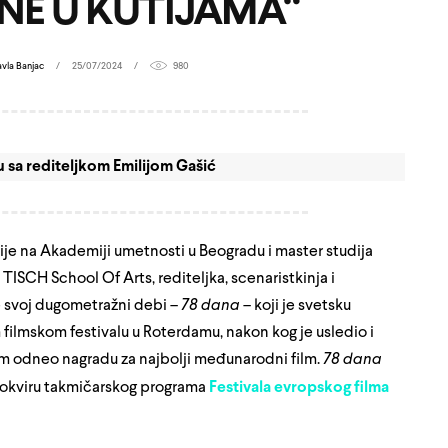
NE U KUTIJAMA“
avla Banjac
25/07/2024
980
u sa rediteljkom Emilijom Gašić
ije na Akademiji umetnosti u Beogradu i master studija
TISCH School Of Arts, rediteljka, scenaristkinja i
je svoj dugometražni debi –
78 dana
– koji je svetsku
lmskom festivalu u Roterdamu, nakon kog je usledio i
ilm odneo nagradu za najbolji međunarodni film.
78 dana
 u okviru takmičarskog programa
Festivala evropskog filma