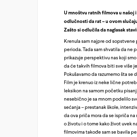
U mnoštvu ratnih filmova u našoj i 
odlučnosti da rat – u ovom slučaj
Zašto si odlučila da naglasak sta
Krenula sam najpre od sopstvene p
perioda. Tada sam shvatila da ne po
prikazuje perspektivu nas koji smo 
da će takvih filmova biti sve više j
Pokušavamo da razumemo šta se desil
Film je krenuo iz neke lične potre
leksikon na samom početku pisanja 
nesebično je sa mnom podelilo svoj
sećanja – prestanak škole, intenzi
da ova priča mora da se ispriča na 
o životu i o tome kako život uvek 
filmovima takođe sam se bavila p