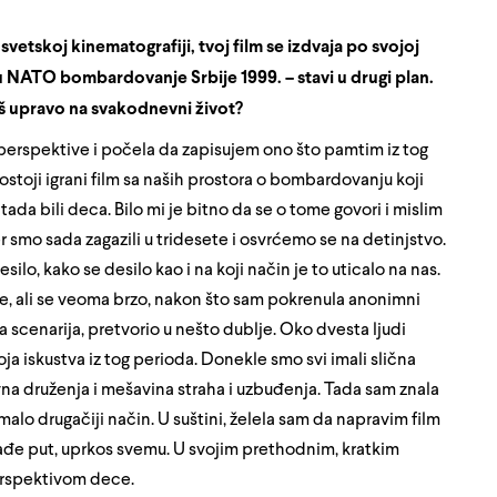
svetskoj kinematografiji, tvoj film se izdvaja po svojoj
u NATO bombardovanje Srbije 1999. – stavi u drugi plan.
viš upravo na svakodnevni život?
erspektive i počela da zapisujem ono što pamtim iz tog
stoji igrani film sa naših prostora o bombardovanju koji
tada bili deca. Bilo mi je bitno da se o tome govori i mislim
er smo sada zagazili u tridesete i osvrćemo se na detinjstvo.
o, kako se desilo kao i na koji način je to uticalo na nas.
be, ali se veoma brzo, nakon što sam pokrenula anonimni
scenarija, pretvorio u nešto dublje. Oko dvesta ljudi
a iskustva iz tog perioda. Donekle smo svi imali slična
vna druženja i mešavina straha i uzbuđenja. Tada sam znala
malo drugačiji način. U suštini, želela sam da napravim film
nađe put, uprkos svemu. U svojim prethodnim, kratkim
erspektivom dece.